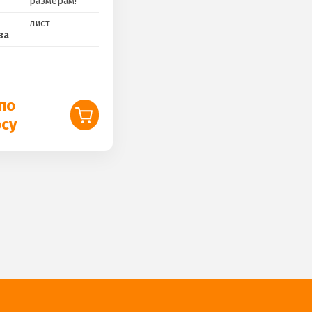
размерам!
лист
за
по
осу