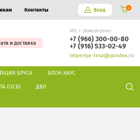
0
викам
Контакты
Вход
МО, г. Домодедово
+7 (966) 300-00-80
ата и доставка
+7 (916) 533-02-49
imperiya-lesa@yandex.ru
ТАЦИЯ БРУСА
БЛОК-ХАУС
ТА (ОСБ)
ДВП