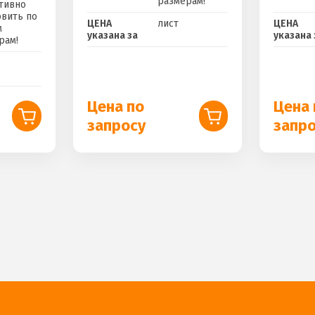
размерам!
тивно
овить по
ЦЕНА
лист
ЦЕНА
м
указана за
указана 
рам!
Цена по
Цена 
запросу
запр