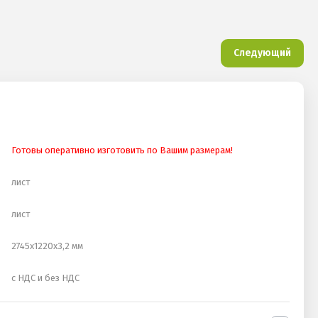
Следующий
Готовы оперативно изготовить по Вашим размерам!
лист
лист
2745х1220х3,2 мм
с НДС и без НДС